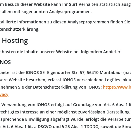
im Besuch dieser Website kann Ihr Surf-Verhalten statistisch aus
r allem mit sogenannten Analyseprogrammen.
taillierte Informationen zu diesen Analyseprogrammen finden Sie
tenschutzerklärung.
. Hosting
r hosten die Inhalte unserer Website bei folgendem Anbieter:
ONOS
bieter ist die IONOS SE, Elgendorfer Str. 57, 56410 Montabaur (n
ere Website besuchen, erfasst IONOS verschiedene Logfiles inklus
tnehmen Sie der Datenschutzerklärung von IONOS:
https://www.i
ivacy
.
 Verwendung von IONOS erfolgt auf Grundlage von Art. 6 Abs. 1 li
echtigtes Interesse an einer möglichst zuverlässigen Darstellung
tsprechende Einwilligung abgefragt wurde, erfolgt die Verarbeitu
 Art. 6 Abs. 1 lit. a DSGVO und § 25 Abs. 1 TDDDG, soweit die Ein