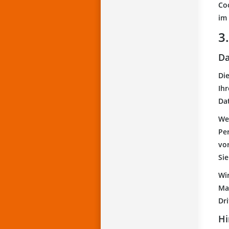
Coo
im 
3
Da
Di
Ih
Da
We
Pe
vo
Si
Wir
Mai
Dri
Hi