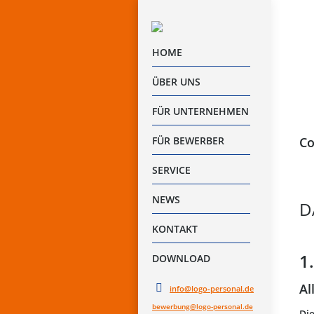
HOME
ÜBER UNS
FÜR UNTERNEHMEN
FÜR BEWERBER
Co
SERVICE
NEWS
D
KONTAKT
1
DOWNLOAD
Al
info@logo-personal.de
bewerbung@logo-personal.de
Di