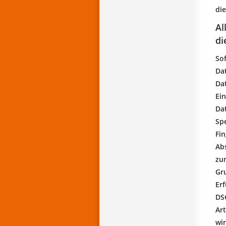
di
Al
di
So
Dat
Da
Ein
Dat
Spe
Fin
Abs
zu
Gru
Erf
DS
Art
wi