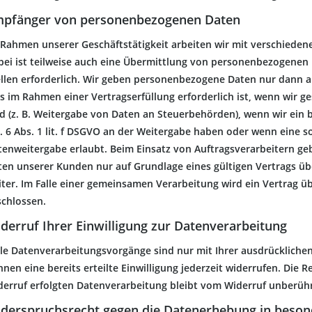
pfänger von personenbezogenen Daten
 Rahmen unserer Geschäftstätigkeit arbeiten wir mit verschiede
bei ist teilweise auch eine Übermittlung von personenbezogenen
ellen erforderlich. Wir geben personenbezogene Daten nur dann a
s im Rahmen einer Vertragserfüllung erforderlich ist, wenn wir ges
nd (z. B. Weitergabe von Daten an Steuerbehörden), wenn wir ein 
t. 6 Abs. 1 lit. f DSGVO an der Weitergabe haben oder wenn eine s
tenweitergabe erlaubt. Beim Einsatz von Auftragsverarbeitern g
ten unserer Kunden nur auf Grundlage eines gültigen Vertrags üb
iter. Im Falle einer gemeinsamen Verarbeitung wird ein Vertrag 
schlossen.
derruf Ihrer Einwilligung zur Datenverarbeitung
le Datenverarbeitungsvorgänge sind nur mit Ihrer ausdrücklichen 
nen eine bereits erteilte Einwilligung jederzeit widerrufen. Die 
derruf erfolgten Datenverarbeitung bleibt vom Widerruf unberühr
derspruchsrecht gegen die Datenerhebung in beson