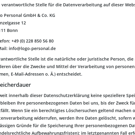
 verantwortliche Stelle für die Datenverarbeitung auf dieser Websi
go Personal GmbH & Co. KG
nzelgasse 12
111 Bonn
efon: +49 (0) 228 850 56 80
Mail: info@logo-personal.de
antwortliche Stelle ist die natürliche oder juristische Person, di
deren über die Zwecke und Mittel der Verarbeitung von personen
en, E-Mail-Adressen o. Ä.) entscheidet.
eicherdauer
weit innerhalb dieser Datenschutzerklärung keine speziellere Sp
rbleiben Ihre personenbezogenen Daten bei uns, bis der Zweck fü
tfällt. Wenn Sie ein berechtigtes Löschersuchen geltend machen o
tenverarbeitung widerrufen, werden Ihre Daten gelöscht, sofern w
lässigen Gründe für die Speicherung Ihrer personenbezogenen Dat
delsrechtliche Aufbewahrungsfristen); im letztgenannten Fall erf