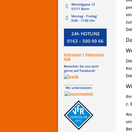
Wenzelgasse 12
pe
53111 Bonn
sin
Montag - Freitag:
8:00 - 17:00 Uhr
zu
Da
24h HOTLINE
Da
0163 – 500 00 66
We
Impressum
|
Datenschutz
AGB
Di
Besuchen Sie uns auch
Ko
gerne auf Facebook!
Da
Wi
Wir unterstützen:
Ih
z. 
An
uns
Bet