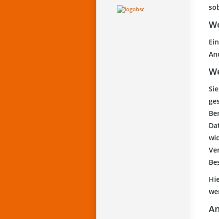
sob
Wo
Ein
An
We
Si
ge
Be
Dat
wi
Ve
Be
Hi
we
An