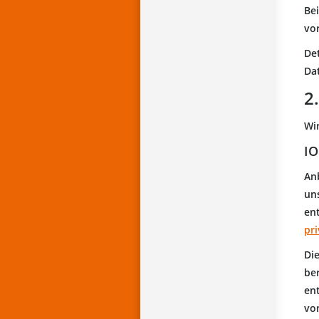
Be
vo
De
Da
2
Wi
I
An
uns
en
pr
Die
ber
en
von