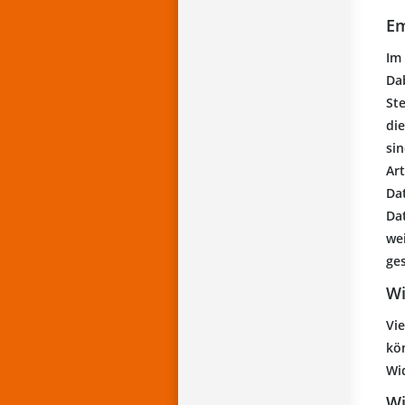
Em
Im
Da
St
die
si
Ar
Da
Da
we
ge
Wi
Vie
kön
Wi
Wi