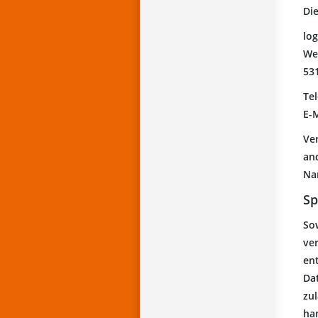
Die
lo
We
53
Tel
E-
Ver
an
Nam
Sp
So
ve
en
Da
zu
han