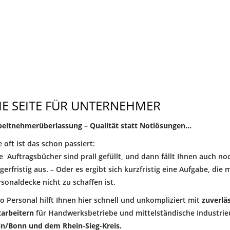
IE SEITE FÜR UNTERNEHMER
beitnehmerüberlassung – Qualität statt Notlösungen…
 oft ist das schon passiert:
e Auftragsbücher sind prall gefüllt, und dann fällt Ihnen auch no
gerfristig aus. – Oder es ergibt sich kurzfristig eine Aufgabe, d
sonaldecke nicht zu schaffen ist.
o Personal hilft Ihnen hier schnell und unkompliziert mit
zuverlä
tarbeitern
für Handwerksbetriebe und mittelständische Industri
ln/Bonn und dem Rhein-Sieg-Kreis.