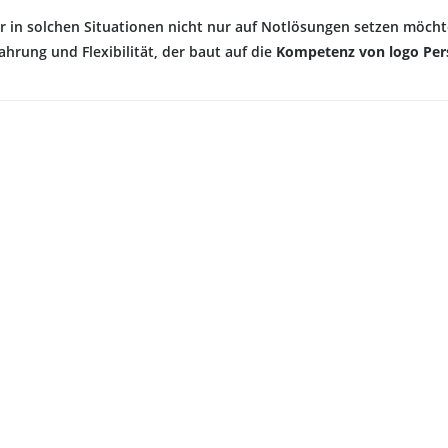
r in solchen Situationen nicht nur auf Notlösungen setzen möchte
ahrung und Flexibilität, der baut auf die
Kompetenz von logo Per
•
qualifizierte A
aler und Lackierer / -Meister
•
mehrjährige Be
lektriker / -Meister
•
faire Stundenv
eizungs- und Sanitärinstallateure / -Meister
•
Qualität statt 
aschinenschlosser
•
motivierte Mit
erspanungsmechaniker
•
gepflegtes Auft