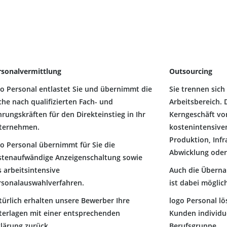
rsonalvermittlung
Outsourcing
go Personal entlastet Sie und übernimmt die
Sie trennen sic
he nach qualifizierten Fach- und
Arbeitsbereich. 
rungskräften für den Direkteinstieg in Ihr
Kerngeschäft vo
ternehmen.
kostenintensiven
Produktion, Inf
go Personal übernimmt für Sie die
Abwicklung oder
stenaufwändige Anzeigenschaltung sowie
 arbeitsintensive
Auch die Überna
rsonalauswahlverfahren.
ist dabei möglic
türlich erhalten unsere Bewerber Ihre
logo Personal lö
terlagen mit einer entsprechenden
Kunden individu
klärung zurück.
Berufsgruppe.