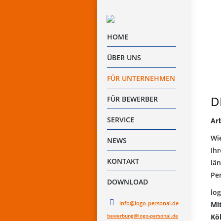
HOME
ÜBER UNS
FÜR UNTERNEHMEN
D
FÜR BEWERBER
SERVICE
Ar
Wie
NEWS
Ihr
KONTAKT
län
Per
DOWNLOAD
log
info@logo-personal.de
Mi
bewerbung@logo-personal.de
Kö