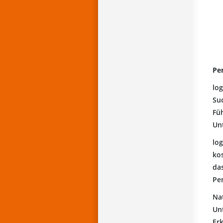
Pe
lo
Suc
Füh
Un
lo
ko
das
Pe
Na
Un
Er