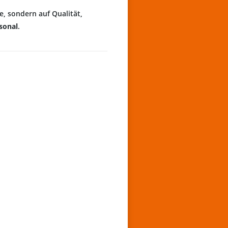
, sondern auf Qualität,
sonal
.
rbeitnehmer
rufserfahrung
errechnungssätze
Quantität
arbeiter
reten durch einheitliche