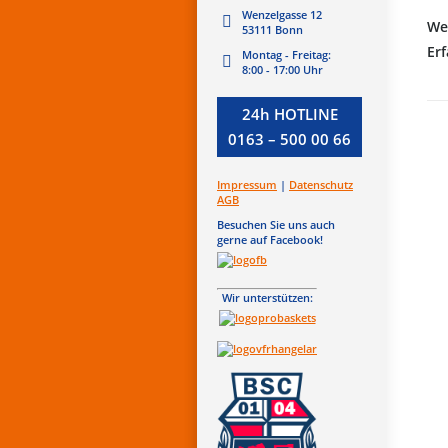
Wenzelgasse 12
We
53111 Bonn
Erf
Montag - Freitag:
8:00 - 17:00 Uhr
24h HOTLINE
0163 – 500 00 66
Impressum
|
Datenschutz
AGB
Besuchen Sie uns auch
•
M
gerne auf Facebook!
•
E
Wir unterstützen:
•
H
•
M
•
Z