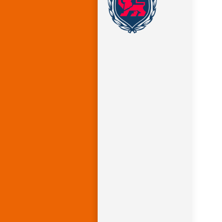
•
I
•
ka