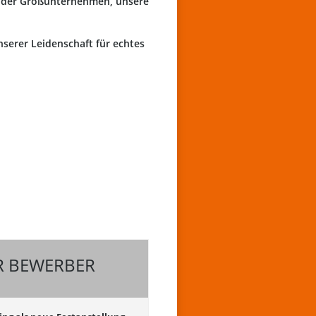
 oder Großunternehmen, unsere
nserer Leidenschaft für echtes
e-Formular
R BEWERBER