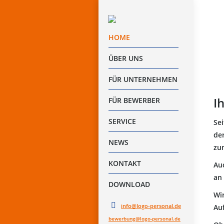
HOME
ÜBER UNS
FÜR UNTERNEHMEN
I
FÜR BEWERBER
SERVICE
Se
de
NEWS
zu
KONTAKT
Au
an 
DOWNLOAD
Wi
info@logo-personal.de
Au
bewerbung@logo-personal.de