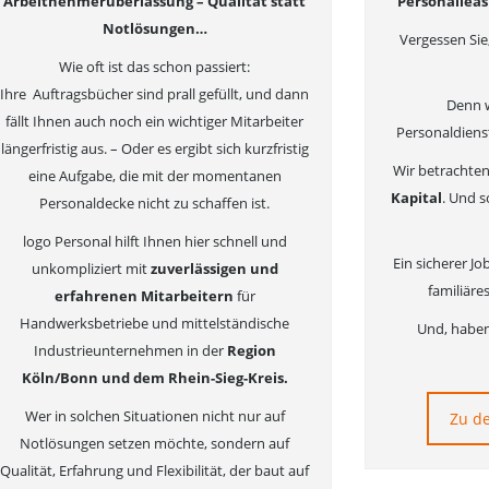
Arbeitnehmerüberlassung – Qualität statt
Personalleas
Notlösungen…
Vergessen Sie,
Wie oft ist das schon passiert:
Ihre Auftragsbücher sind prall gefüllt, und dann
Denn w
fällt Ihnen auch noch ein wichtiger Mitarbeiter
Personaldienst
längerfristig aus. – Oder es ergibt sich kurzfristig
Wir betrachte
eine Aufgabe, die mit der momentanen
Kapital
. Und s
Personaldecke nicht zu schaffen ist.
logo Personal hilft Ihnen hier schnell und
Ein sicherer Jo
unkompliziert mit
zuverlässigen und
familiäre
erfahrenen Mitarbeitern
für
Handwerksbetriebe und mittelständische
Und, haben
Industrieunternehmen in der
Region
Köln/Bonn und dem Rhein-Sieg-Kreis.
Wer in solchen Situationen nicht nur auf
Zu d
Notlösungen setzen möchte, sondern auf
Qualität, Erfahrung und Flexibilität, der baut auf