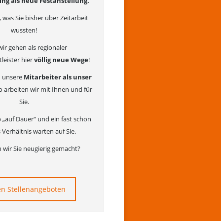
ing als neue Festanstellung.
 was Sie bisher über Zeitarbeit
wussten!
ir gehen als regionaler
leister hier
völlig neue Wege
!
n unsere
Mitarbeiter als unser
o arbeiten wir mit Ihnen und für
Sie.
b „auf Dauer“ und ein fast schon
s Verhältnis warten auf Sie.
 wir Sie neugierig gemacht?
en Stellenangeboten